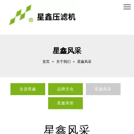
星鑫风采
首页
关于我们
»
»
星鑫风采
走进星鑫
品牌文化
星鑫风采
星鑫荣誉
星鑫风采