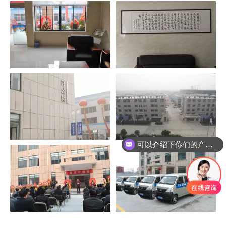
可以介绍下你们的产品么