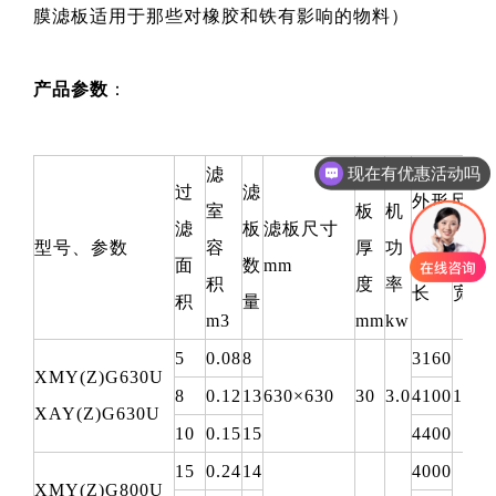
膜滤板适用于那些对橡胶和铁有影响的物料）
产品参数
：
现在有优惠活动吗
滤
滤
电
可以介绍下你们的产品么
过
滤
外形尺寸(
室
板
机
滤
板
滤板尺寸
型号、参数
容
厚
功
面
数
mm
积
度
率
长
宽
积
量
m3
mm
kw
5
0.08
8
3160
XMY(Z)G630U
8
0.12
13
630×630
30
3.0
4100
190
XAY(Z)G630U
10
0.15
15
4400
15
0.24
14
4000
XMY(Z)G800U