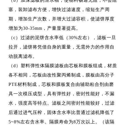
（b）加深滤板的泄水槽，使物料畅通无阻，不会阻
塞，装卸滤布方便，增快过滤速度，缩短生产周
期，增加生产次数，并增大过滤容积，使滤饼厚度
增加为30-35mm，产量显著提高。
（c）过滤的泥饼含水率低（30%左右），滤板一旦
拉开，滤饼将凭借自身的重量，无需外力的作用自
动脱离滤布。
（d）塑料弹性体隔膜滤板由芯板和膜板组成，材质
各不相同，芯板由改性聚丙烯制成，膜板由高分子
PTE材料制成，芯板和膜板复合由辅助粘合剂由磨
具一次模压成型，具有弹性好，密封性能好，不漏
水，强度高等特点。滤板之间密封性能较好，过滤
后通过进气压榨，固体含水率比普通过滤机降低了
5~8%左右含水率。隔膜寿命为8万次以上。（该隔