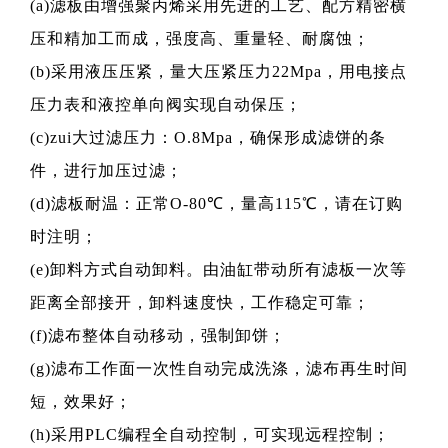
(a)滤板由增强聚丙烯采用先进的工艺、配方精密横
压和精加工而成，强度高、重量轻、耐腐蚀；
(b)采用液压压紧，量大压紧压力22Mpa，用电接点
压力表和液控单向阀实现自动保压；
(c)zui大过滤压力：O.8Mpa，确保形成滤饼的条
件，进行加压过滤；
(d)滤板耐温：正常O-80℃，量高115℃，请在订购
时注明；
(e)卸料方式自动卸料。由油缸带动所有滤板一次等
距离全部接开，卸料速度快，工作稳定可靠；
(f)滤布整体自动移动，强制卸饼；
(g)滤布工作面一次性自动完成洗涤，滤布再生时间
短，效果好；
(h)采用PLC编程全自动控制，可实现远程控制；