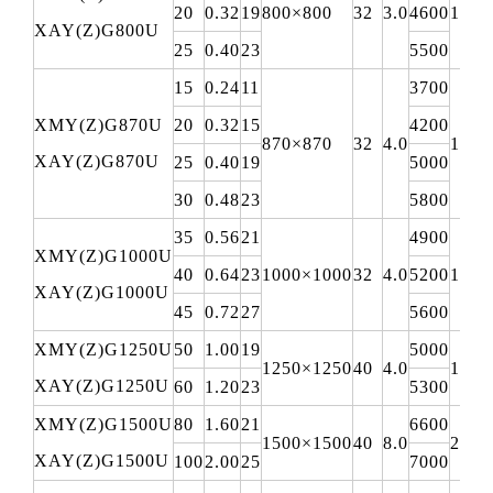
20
0.32
19
800×800
32
3.0
4600
1050
XAY(Z)G800U
25
0.40
23
5500
15
0.24
11
3700
XMY(Z)G870U
20
0.32
15
4200
870×870
32
4.0
1100
XAY(Z)G870U
25
0.40
19
5000
30
0.48
23
5800
35
0.56
21
4900
XMY(Z)G1000U
40
0.64
23
1000×1000
32
4.0
5200
1400
XAY(Z)G1000U
45
0.72
27
5600
XMY(Z)G1250U
50
1.00
19
5000
1250×1250
40
4.0
1750
XAY(Z)G1250U
60
1.20
23
5300
XMY(Z)G1500U
80
1.60
21
6600
1500×1500
40
8.0
2000
XAY(Z)G1500U
100
2.00
25
7000