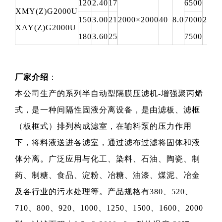
120
2.40
17
6500
XMY(Z)G2000U
150
3.00
21
2000×2000
40
8.0
7000
2500
XAY(Z)G2000U
180
3.60
25
7500
厂家介绍
：
本公司生产的系列半自动型隔膜压滤机-增强聚丙烯
式，是一种间隔性固液分离设备，是由滤板、滤框
（板框式）排列构成滤室，在输料泵的压力作用
下，将料液送进各滤室，通过滤布过滤将固体和液
体分离。广泛应用与化工、染料、石油、陶瓷、制
药、制糖、食品、淀粉、冶糖、油漆、煤泥、冶金
及各行业的污水处理等。产品规格有380、520、
710、800、920、1000、1250、1500、1600、2000