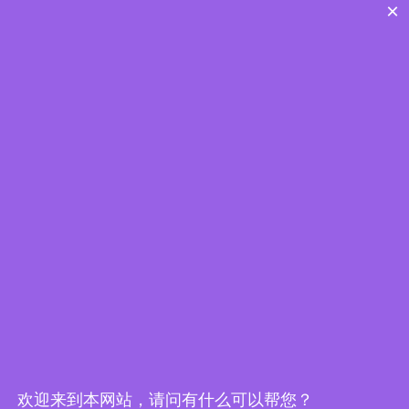
×
疏浚污泥脱水
C隔
高压隔膜压榨
自动拉板厢式
固化一体机
压滤机
压滤机
江苏星鑫分离设备制造有限公司依靠现代科技创新发展起
来的专业生产、制造集成式污水处理成套设备、车载式、
移动式污水处理站及高强隔膜压滤机等环保设备制造商、
销售商、服务商及环保工程安装和设计专业集成商。
欢迎来到本网站，请问有什么可以帮您？