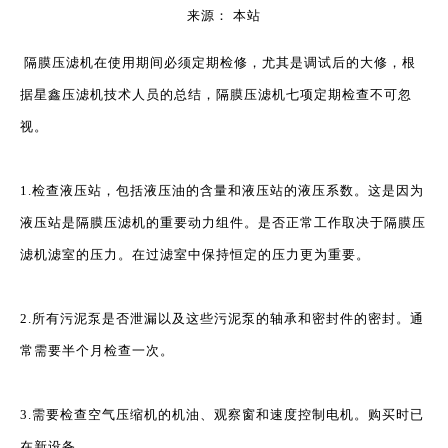
来源：
本站
["wechat","weibo","qzone","douban","email"]
隔膜压滤机
在使用期间必须定期检修，尤其是调试后的大修，根
据星鑫压滤机技术人员的总结，隔膜压滤机七项定期检查不可忽
视。
1.检查液压站，包括液压油的含量和液压站的液压系数。这是因为
液压站是隔膜压滤机的重要动力组件。是否正常工作取决于隔膜压
滤机滤室的压力。在过滤室中保持恒定的压力更为重要。
2.所有污泥泵是否泄漏以及这些污泥泵的轴承和密封件的密封。通
常需要半个月检查一次。
3.需要检查空气压缩机的机油、观察窗和速度控制电机。购买时已
在新设备