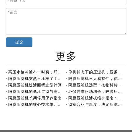
提交
更多
高压水枪冲滤布一时爽，纤维可能正在悄悄断裂
停机状态下的压滤机，压紧力该不该保持？
隔膜压滤机突然不压榨了？先别急着叫维修
隔膜压滤机三大易损件，你了解多少？
隔膜压滤机过滤面积选型计算
隔膜压滤机选型：按物料特性适配
隔膜压滤机的低压过滤与高压压榨
环保需求驱动增长：隔膜压滤机持续巩固应用市场
隔膜压滤机长期停用保养指南
隔膜压滤机滤板维护指南：定期排查，保障高效运行
隔膜压滤机的核心技术单元：滤板
滤室容积与厚度：决定压滤机处理能力