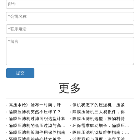
提交
更多
高压水枪冲滤布一时爽，纤维可能正在悄悄断裂
停机状态下的压滤机，压紧力该不该保持？
隔膜压滤机突然不压榨了？先别急着叫维修
隔膜压滤机三大易损件，你了解多少？
隔膜压滤机过滤面积选型计算
隔膜压滤机选型：按物料特性适配
隔膜压滤机的低压过滤与高压压榨
环保需求驱动增长：隔膜压滤机持续巩固应用市场
隔膜压滤机长期停用保养指南
隔膜压滤机滤板维护指南：定期排查，保障高效运行
隔膜压滤机的核心技术单元：滤板
滤室容积与厚度：决定压滤机处理能力