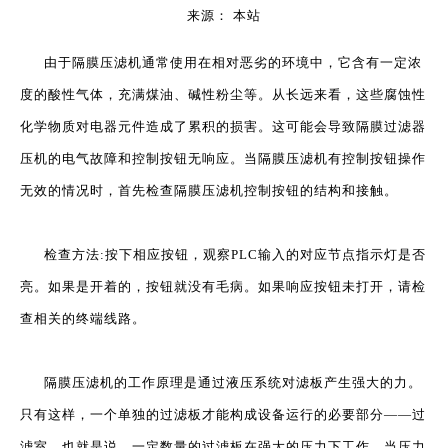
来源：
本站
["wechat","weibo","qzone","douban","email"]
由于
隔膜压滤机
通常使用在相对恶劣的环境中，它含有一定浓
度的酸性气体，充满煤油、碱性粉尘等。从长远来看，这些腐蚀性
化学物质对电器元件造成了累积的损害。这可能会导致隔膜过滤器
压机的电气故障和控制按钮无响应。当隔膜压滤机有控制按钮操作
无效的情况时，首先检查隔膜压滤机控制按钮的结构和接触。
检查方法:按下相应按钮，观察PLC输入的对应节点指示灯是否
亮。如果是开着的，按钮就没有毛病。如果响应按钮未打开，请检
查相关的终端线路。
隔膜压滤机的工作原理是通过液压系统对滤板产生强大的力。
只有这样，一个单独的过滤板才能构成设备运行的必要部分——过
滤室，也就是说，一定数量的过滤板在强大的压力下工作。当压力