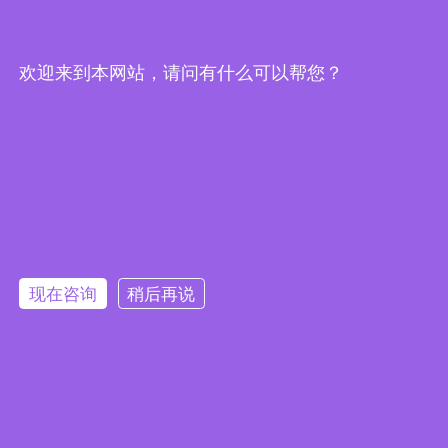
欢迎来到本网站，请问有什么可以帮您？
优化设计：
中科睿企
现在咨询
稍后再说
法律条款
隐私声明
网站地图
苏ICP备17056361号-2
|
|
|
版权所有©2024 江苏星鑫分离设备制造有限公司
友情链接：
冷却器
|
行星齿轮减速机
|
离心风机
|
吊装带
|
柴油发
电机