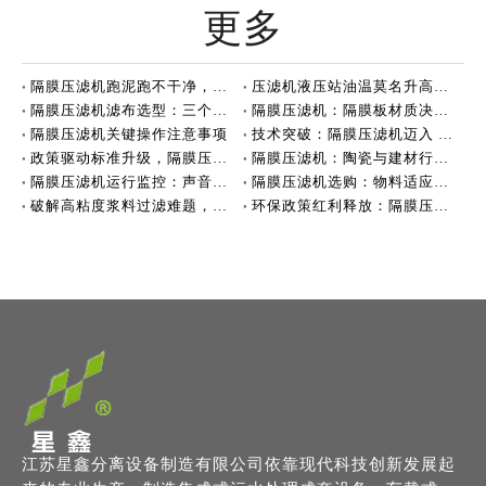
更多
隔膜压滤机跑泥跑不干净，可能滤布没选对
压滤机液压站油温莫名升高，可能不是油的问题
隔膜压滤机滤布选型：三个关键要素决定过滤效果
隔膜压滤机：隔膜板材质决定性能
隔膜压滤机关键操作注意事项
技术突破：隔膜压滤机迈入 4.0MPa + 深度脱水新时代
政策驱动标准升级，隔膜压滤机行业迈向高质量发展
隔膜压滤机：陶瓷与建材行业的脱水利器
隔膜压滤机运行监控：声音与压力
隔膜压滤机选购：物料适应性是关键
破解高粘度浆料过滤难题，效率跃升！
环保政策红利释放：隔膜压滤机市场迎来爆发式增长
江苏星鑫分离设备制造有限公司依靠现代科技创新发展起