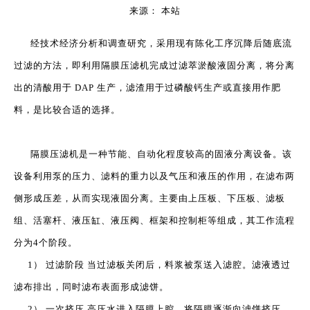
来源：
本站
["wechat","weibo","qzone","douban","email"]
经技术经济分析和调查研究，采用现有陈化工序沉降后随底流
过滤的方法，即利用
隔膜压滤机
完成过滤萃淤酸液固分离，将分离
出的清酸用于 DAP 生产，滤渣用于过磷酸钙生产或直接用作肥
料，是比较合适的选择。
隔膜压滤机是一种节能、自动化程度较高的固液分离设备。该
设备利用泵的压力、滤料的重力以及气压和液压的作用，在滤布两
侧形成压差，从而实现液固分离。主要由上压板、下压板、滤板
组、活塞杆、液压缸、液压阀、框架和控制柜等组成，其工作流程
分为4个阶段。
1） 过滤阶段 当过滤板关闭后，料浆被泵送入滤腔。滤液透过
滤布排出，同时滤布表面形成滤饼。
2） 一次挤压 高压水进入隔膜上腔，将隔膜逐渐向滤饼挤压，