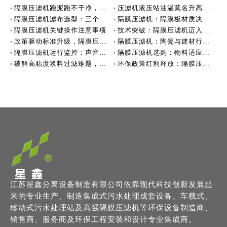
隔膜压滤机跑泥跑不干净，可能滤布没选对
压滤机液压站油温莫名升高，可能不是油的问题
隔膜压滤机滤布选型：三个关键要素决定过滤效果
隔膜压滤机：隔膜板材质决定性能
隔膜压滤机关键操作注意事项
技术突破：隔膜压滤机迈入 4.0MPa + 深度脱水新时代
政策驱动标准升级，隔膜压滤机行业迈向高质量发展
隔膜压滤机：陶瓷与建材行业的脱水利器
隔膜压滤机运行监控：声音与压力
隔膜压滤机选购：物料适应性是关键
破解高粘度浆料过滤难题，效率跃升！
环保政策红利释放：隔膜压滤机市场迎来爆发式增长
江苏星鑫分离设备制造有限公司依靠现代科技创新发展起
来的专业生产、制造集成式污水处理成套设备、车载式、
移动式污水处理站及高强隔膜压滤机等环保设备制造商、
销售商、服务商及环保工程安装和设计专业集成商。