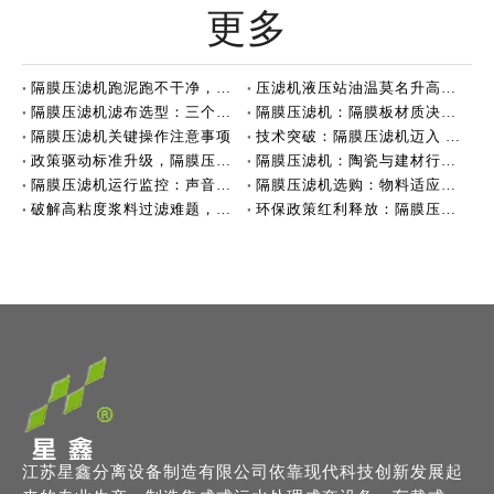
更多
隔膜压滤机跑泥跑不干净，可能滤布没选对
压滤机液压站油温莫名升高，可能不是油的问题
隔膜压滤机滤布选型：三个关键要素决定过滤效果
隔膜压滤机：隔膜板材质决定性能
隔膜压滤机关键操作注意事项
技术突破：隔膜压滤机迈入 4.0MPa + 深度脱水新时代
政策驱动标准升级，隔膜压滤机行业迈向高质量发展
隔膜压滤机：陶瓷与建材行业的脱水利器
隔膜压滤机运行监控：声音与压力
隔膜压滤机选购：物料适应性是关键
破解高粘度浆料过滤难题，效率跃升！
环保政策红利释放：隔膜压滤机市场迎来爆发式增长
江苏星鑫分离设备制造有限公司依靠现代科技创新发展起