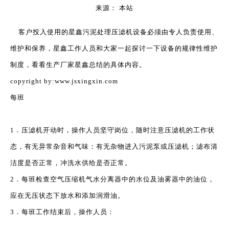
来源：
本站
["wechat","weibo","qzone","douban","email"]
客户投入使用的星鑫污泥处理
压滤机
设备必须由专人负责使用、
维护和保养，星鑫工作人员和大家一起探讨一下设备的规律性维护
制度，看看生产厂家星鑫总结的具体内容。
copyright by:www.jsxingxin.com
每班
1．压滤机开动时，操作人员坚守岗位，随时注意压滤机的工作状
态，有无异常杂音和气味：有无杂物进入污泥泵或压滤机；滤布清
洁度是否正常，冲洗水供给是否正常。
2．每班检查空气压缩机气水分离器中的水位及油雾器中的油位，
应在无压状态下放水和添加润滑油。
3．每班工作结束后，操作人员：