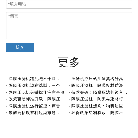
提交
更多
隔膜压滤机跑泥跑不干净，可能滤布没选对
压滤机液压站油温莫名升高，可能不是油的问题
隔膜压滤机滤布选型：三个关键要素决定过滤效果
隔膜压滤机：隔膜板材质决定性能
隔膜压滤机关键操作注意事项
技术突破：隔膜压滤机迈入 4.0MPa + 深度脱水新时代
政策驱动标准升级，隔膜压滤机行业迈向高质量发展
隔膜压滤机：陶瓷与建材行业的脱水利器
隔膜压滤机运行监控：声音与压力
隔膜压滤机选购：物料适应性是关键
破解高粘度浆料过滤难题，效率跃升！
环保政策红利释放：隔膜压滤机市场迎来爆发式增长