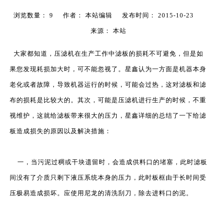
浏览数量：
9
作者： 本站编辑 发布时间： 2015-10-23
来源：
本站
["wechat","weibo","qzone","douban","email"]
大家都知道，
压滤机
在生产工作中滤板的损耗不可避免，但是如
果您发现耗损加大时，可不能忽视了。星鑫认为一方面是机器本身
老化或者故障，导致机器运行的时候，可能会过热，这对滤板和滤
布的损耗是比较大的。其次，可能是压滤机进行生产的时候，不重
视维护，这就给滤板带来很大的压力，星鑫详细的总结了一下给滤
板造成损失的原因以及解决措施：
一，当污泥过稠或干块遗留时，会造成供料口的堵塞，此时滤板
间没有了介质只剩下液压系统本身的压力，此时板框由于长时间受
压极易造成损坏。应使用尼龙的清洗刮刀，除去进料口的泥。