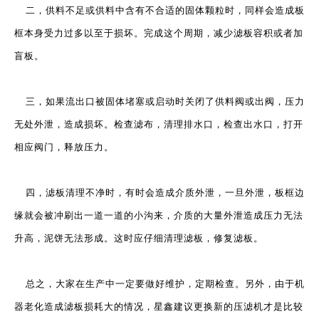
二，供料不足或供料中含有不合适的固体颗粒时，同样会造成板
框本身受力过多以至于损坏。完成这个周期，减少滤板容积或者加
盲板。
三，如果流出口被固体堵塞或启动时关闭了供料阀或出阀，压力
无处外泄，造成损坏。检查滤布，清理排水口，检查出水口，打开
相应阀门，释放压力。
四，滤板清理不净时，有时会造成介质外泄，一旦外泄，板框边
缘就会被冲刷出一道一道的小沟来，介质的大量外泄造成压力无法
升高，泥饼无法形成。这时应仔细清理滤板，修复滤板。
总之，大家在生产中一定要做好维护，定期检查。另外，由于机
器老化造成滤板损耗大的情况，星鑫建议更换新的压滤机才是比较