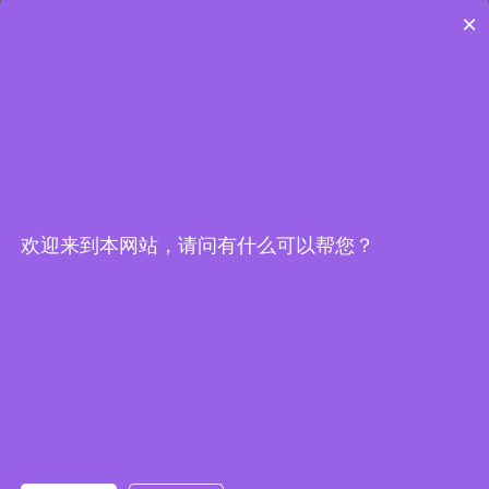
×
手机：13338889778
电话：0523-87688798
传真：0523-87690789
邮箱：
info@jsxingxin.com
网址：
www.jsxingxin.com
欢迎来到本网站，请问有什么可以帮您？
优化设计：
中科睿企