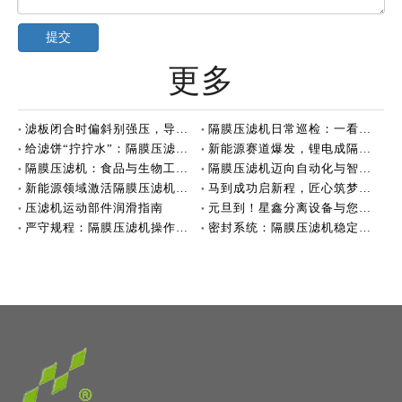
提交
更多
滤板闭合时偏斜别强压，导向杆和拉板机构需要检查
隔膜压滤机日常巡检：一看二听三摸的实操方法
给滤饼“拧拧水”：隔膜压滤机到底强在哪？
新能源赛道爆发，锂电成隔膜压滤机核心增长
隔膜压滤机：食品与生物工程脱水的好帮手
隔膜压滤机迈向自动化与智能化新阶段
新能源领域激活隔膜压滤机增长新动能
马到成功启新程，匠心筑梦创未来！
压滤机运动部件润滑指南
元旦到！星鑫分离设备与您共赴新美好
严守规程：隔膜压滤机操作的逻辑
密封系统：隔膜压滤机稳定运行的“生命线”