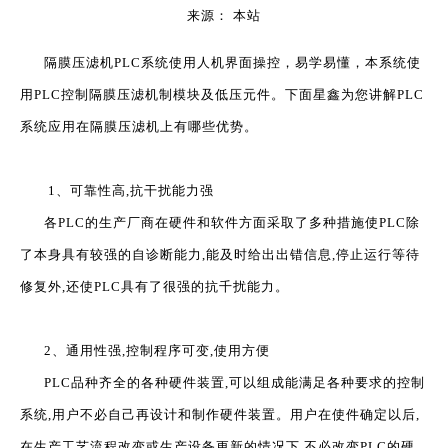
来源：
本站
["wechat","weibo","qzone","douban","email"]
隔膜压滤机
PLC系统使用人机界面操控，易学易懂，本系统使
用PLC控制隔膜压滤机制模块及低压元件。下面星鑫为您讲解PLC
系统应用在隔膜压滤机上有哪些优势。
1、可靠性高,抗干扰能力强
各PLC的生产厂商在硬件和软件方面采取了多种措施使PLC除
了本身具有较强的自诊断能力,能及时给出出错信息,停止运行等待
修复外,还使PLC具有了很强的抗千扰能力。
2、通用性强,控制程序可变,使用方便
PLC品种齐全的各种硬件装置,可以组成能满足各种要求的控制
系统,用户不必自己再设计和制作硬件装置。用户在使件确定以后,
在生产工艺流程改变或生产设备更新的情况下,不必改变PLC的硬