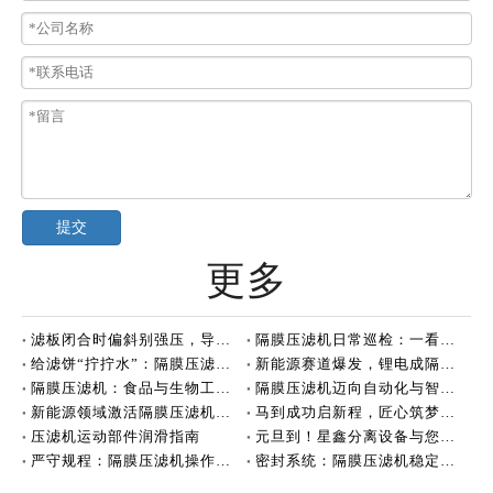
提交
更多
滤板闭合时偏斜别强压，导向杆和拉板机构需要检查
隔膜压滤机日常巡检：一看二听三摸的实操方法
给滤饼“拧拧水”：隔膜压滤机到底强在哪？
新能源赛道爆发，锂电成隔膜压滤机核心增长
隔膜压滤机：食品与生物工程脱水的好帮手
隔膜压滤机迈向自动化与智能化新阶段
新能源领域激活隔膜压滤机增长新动能
马到成功启新程，匠心筑梦创未来！
压滤机运动部件润滑指南
元旦到！星鑫分离设备与您共赴新美好
严守规程：隔膜压滤机操作的逻辑
密封系统：隔膜压滤机稳定运行的“生命线”