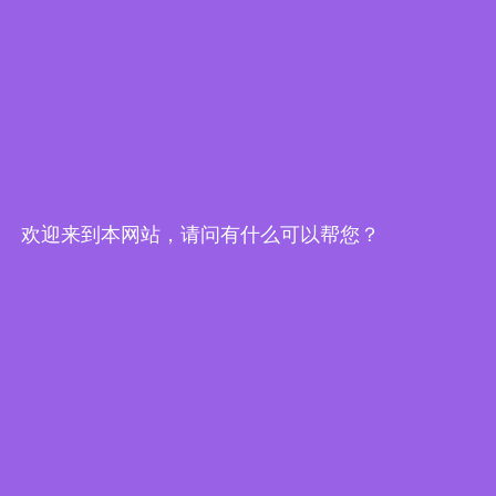
地址：江苏省泰兴市高新区环溪路3号
手机：13338889778
电话：0523-87688798
传真：0523-87690789
邮箱：
info@jsxingxin.com
网址：
www.jsxingxin.com
欢迎来到本网站，请问有什么可以帮您？