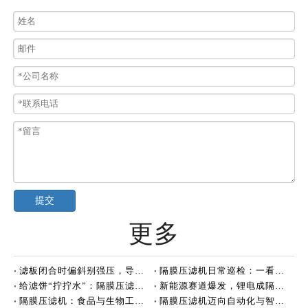
提交
更多
滤板闭合时偏斜别强压，导向杆和拉板机构需要检查
隔膜压滤机日常巡检：一看二听三摸的实操方法
给滤饼“拧拧水”：隔膜压滤机到底强在哪？
新能源赛道爆发，锂电成隔膜压滤机核心增长
隔膜压滤机：食品与生物工程脱水的好帮手
隔膜压滤机迈向自动化与智能化新阶段