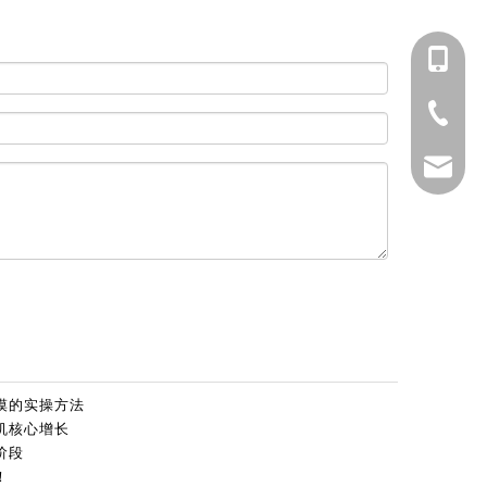
133388
0523-87
info@js
摸的实操方法
机核心增长
阶段
！