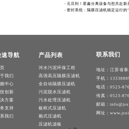
元旦到！星鑫分离设备与您共赴新
密封系统：隔膜压滤机稳定运行的“
联系我们
快速导航
产品列表
页
河水污泥环保工程
地址：江苏省泰
于我们
高强高压隔膜压滤机
手机：1333888
频中心
全自动隔膜压滤机
电话：0523-876
技创新
污泥脱水压滤机
传真：0523-876
决方案
污水处理压滤机
邮箱：
info@jsx
务支持
板框式压滤机
网址：
www.jsx
系我们
厢式压滤机
压滤机滤板