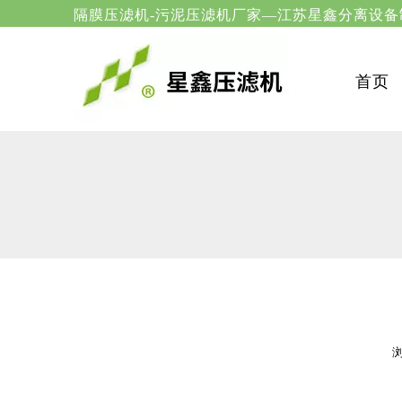
隔膜压滤机-污泥压滤机厂家—
首页
["wechat","weibo","qzone","douban","email"]