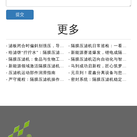
提交
更多
滤板闭合时偏斜别强压，导向杆和拉板机构需要检查
隔膜压滤机日常巡检：一看二听三摸的实操方法
给滤饼“拧拧水”：隔膜压滤机到底强在哪？
新能源赛道爆发，锂电成隔膜压滤机核心增长
隔膜压滤机：食品与生物工程脱水的好帮手
隔膜压滤机迈向自动化与智能化新阶段
新能源领域激活隔膜压滤机增长新动能
马到成功启新程，匠心筑梦创未来！
压滤机运动部件润滑指南
元旦到！星鑫分离设备与您共赴新美好
严守规程：隔膜压滤机操作的逻辑
密封系统：隔膜压滤机稳定运行的“生命线”