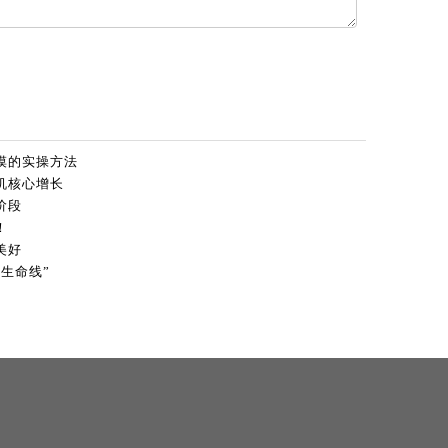
摸的实操方法
机核心增长
阶段
！
美好
生命线”