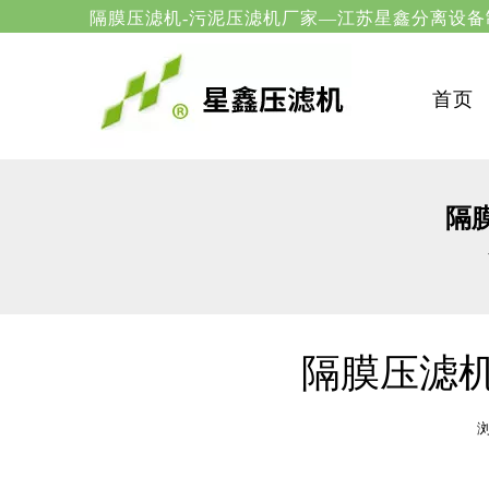
隔膜压滤机-污泥压滤机厂家—
首页
隔
隔膜压滤
["wechat","weibo","qzone","douban","email"]