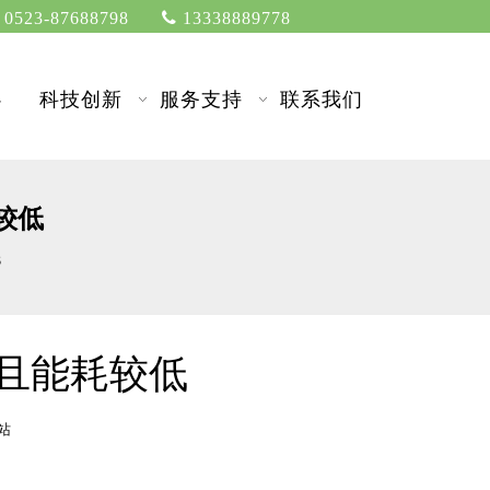
0523-87688798

13338889778
心
科技创新
服务支持
联系我们
较低
低
且能耗较低
站