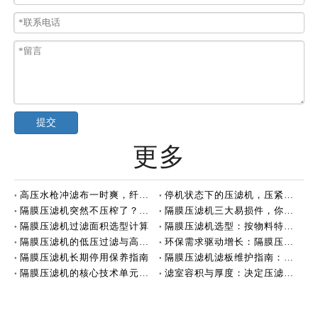
提交
更多
高压水枪冲滤布一时爽，纤维可能正在悄悄断裂
停机状态下的压滤机，压紧力该不该保持？
隔膜压滤机突然不压榨了？先别急着叫维修
隔膜压滤机三大易损件，你了解多少？
隔膜压滤机过滤面积选型计算
隔膜压滤机选型：按物料特性适配
隔膜压滤机的低压过滤与高压压榨
环保需求驱动增长：隔膜压滤机持续巩固应用市场
隔膜压滤机长期停用保养指南
隔膜压滤机滤板维护指南：定期排查，保障高效运行
隔膜压滤机的核心技术单元：滤板
滤室容积与厚度：决定压滤机处理能力