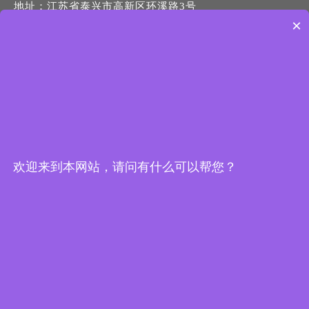
地址：江苏省泰兴市高新区环溪路3号
×
手机：13338889778
电话：0523-87688798
传真：0523-87690789
邮箱：
info@jsxingxin.com
网址：
www.jsxingxin.com
欢迎来到本网站，请问有什么可以帮您？