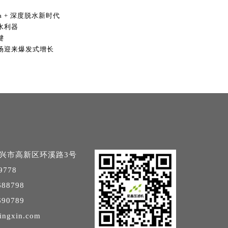
a + 深度脱水新时代
水利器
键
场迎来爆发式增长
兴市高新区环溪路3号
9778
88798
90789
ingxin.com