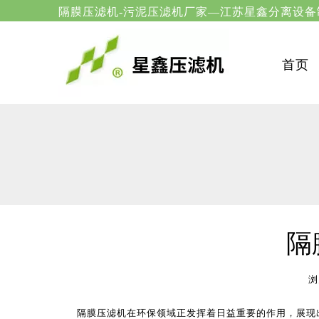
隔膜压滤机-污泥压滤机厂家—
首页
隔
浏
["wechat","weibo","qzone","douban","email"]
隔膜压滤机
在环保领域正发挥着日益重要的作用，展现