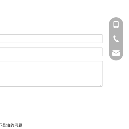
133388
0523-87
info@js
不是油的问题