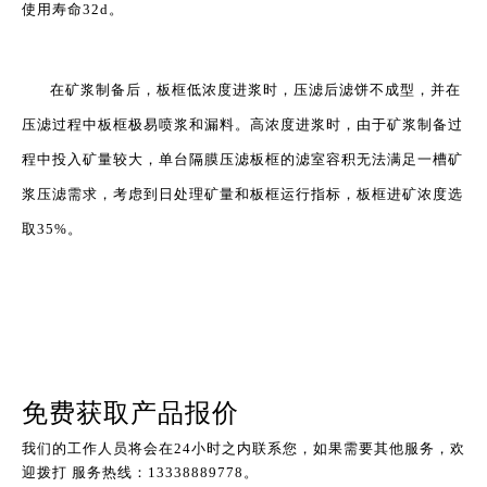
使用寿命32d。
在矿浆制备后，板框低浓度进浆时，压滤后滤饼不成型，并在
压滤过程中板框极易喷浆和漏料。高浓度进浆时，由于矿浆制备过
程中投入矿量较大，单台隔膜压滤板框的滤室容积无法满足一槽矿
浆压滤需求，考虑到日处理矿量和板框运行指标，板框进矿浓度选
取35%。
免费获取产品报价
我们的工作人员将会在24小时之内联系您，如果需要其他服务，欢
迎拨打 服务热线：13338889778。