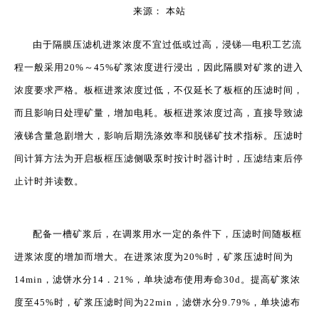
来源：
本站
["wechat","weibo","qzone","douban","email"]
由于
隔膜压滤机
进浆浓度不宜过低或过高，浸锑—电积工艺流
程一般采用20%～45%矿浆浓度进行浸出，因此隔膜对矿浆的进入
浓度要求严格。板框进浆浓度过低，不仅延长了板框的压滤时间，
而且影响日处理矿量，增加电耗。板框进浆浓度过高，直接导致滤
液锑含量急剧增大，影响后期洗涤效率和脱锑矿技术指标。压滤时
间计算方法为开启板框压滤侧吸泵时按计时器计时，压滤结束后停
止计时并读数。
配备一槽矿浆后，在调浆用水一定的条件下，压滤时间随板框
进浆浓度的增加而增大。在进浆浓度为20%时，矿浆压滤时间为
14min，滤饼水分14．21%，单块滤布使用寿命30d。提高矿浆浓
度至45%时，矿浆压滤时间为22min，滤饼水分9.79%，单块滤布