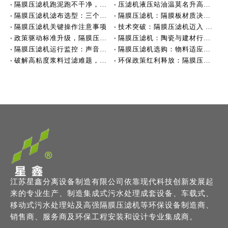
隔膜压滤机跑泥跑不干净，可能滤布没选对
压滤机液压站油温莫名升高，可能不是油的问题
隔膜压滤机滤布选型：三个关键要素决定过滤效果
隔膜压滤机：隔膜板材质决定性能
隔膜压滤机关键操作注意事项
技术突破：隔膜压滤机迈入 4.0MPa + 深度脱水新时代
政策驱动标准升级，隔膜压滤机行业迈向高质量发展
隔膜压滤机：陶瓷与建材行业的脱水利器
隔膜压滤机运行监控：声音与压力
隔膜压滤机选购：物料适应性是关键
破解高粘度浆料过滤难题，效率跃升！
环保政策红利释放：隔膜压滤机市场迎来爆发式增长
江苏星鑫分离设备制造有限公司依靠现代科技创新发展起
来的专业生产、制造集成式污水处理成套设备、车载式、
移动式污水处理站及高强隔膜压滤机等环保设备制造商、
销售商、服务商及环保工程安装和设计专业集成商。