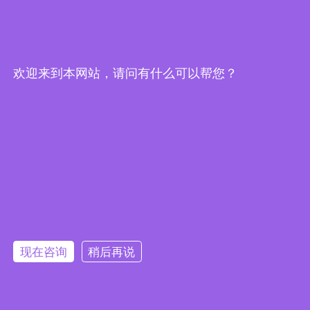
传真：0523-87690789
邮箱：
info@jsxingxin.com
网址：
www.jsxingxin.com
欢迎来到本网站，请问有什么可以帮您？
现在咨询
稍后再说
优化设计：
中科睿企
法律条款
隐私声明
网站地图
苏ICP备17056361号-2
|
|
|
版权所有©2024 江苏星鑫分离设备制造有限公司