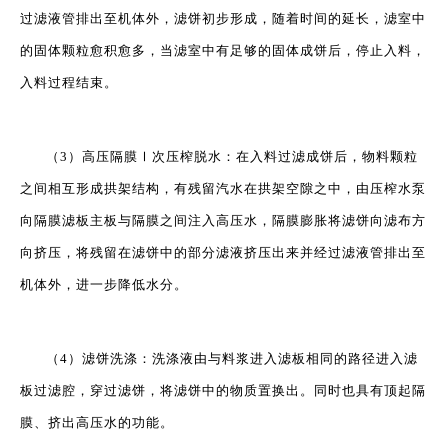
过滤液管排出至机体外，滤饼初步形成，随着时间的延长，滤室中
的固体颗粒愈积愈多，当滤室中有足够的固体成饼后，停止入料，
入料过程结束。
（3）高压隔膜Ⅰ次压榨脱水：在入料过滤成饼后，物料颗粒
之间相互形成拱架结构，有残留汽水在拱架空隙之中，由压榨水泵
向隔膜滤板主板与隔膜之间注入高压水，隔膜膨胀将滤饼向滤布方
向挤压，将残留在滤饼中的部分滤液挤压出来并经过滤液管排出至
机体外，进一步降低水分。
（4）滤饼洗涤：洗涤液由与料浆进入滤板相同的路径进入滤
板过滤腔，穿过滤饼，将滤饼中的物质置换出。同时也具有顶起隔
膜、挤出高压水的功能。