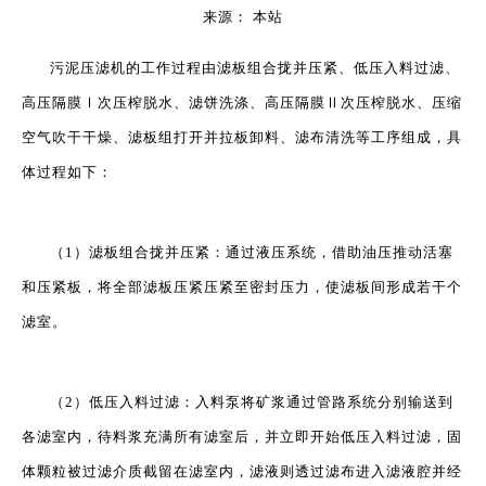
来源：
本站
["wechat","weibo","qzone","douban","email"]
污泥压滤机
的工作过程由滤板组合拢并压紧、低压入料过滤、
高压隔膜Ⅰ次压榨脱水、滤饼洗涤、高压隔膜Ⅱ次压榨脱水、压缩
空气吹干干燥、滤板组打开并拉板卸料、滤布清洗等工序组成，具
体过程如下：
（1）滤板组合拢并压紧：通过液压系统，借助油压推动活塞
和压紧板，将全部滤板压紧压紧至密封压力，使滤板间形成若干个
滤室。
（2）低压入料过滤：入料泵将矿浆通过管路系统分别输送到
各滤室内，待料浆充满所有滤室后，并立即开始低压入料过滤，固
体颗粒被过滤介质截留在滤室内，滤液则透过滤布进入滤液腔并经