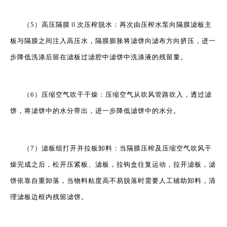
（5）高压隔膜Ⅱ次压榨脱水：再次由压榨水泵向隔膜滤板主
板与隔膜之间注入高压水，隔膜膨胀将滤饼向滤布方向挤压，进一
步降低洗涤后留在滤板过滤腔中滤饼中洗涤液的残留量。
（6）压缩空气吹干干燥：压缩空气从吹风管路吹入，透过滤
饼，将滤饼中的水分带出，进一步降低滤饼中的水分。
（7）滤板组打开并拉板卸料：当隔膜压榨及压缩空气吹风干
燥完成之后，松开压紧板、滤板，拉钩盒往复运动，拉开滤板，滤
饼依靠自重卸落，当物料粘度高不易脱落时需要人工辅助卸料，清
理滤板边框内残留滤饼。