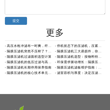
提交
更多
高压水枪冲滤布一时爽，纤维可能正在悄悄断裂
停机状态下的压滤机，压紧力该不该保持？
隔膜压滤机突然不压榨了？先别急着叫维修
隔膜压滤机三大易损件，你了解多少？
隔膜压滤机过滤面积选型计算
隔膜压滤机选型：按物料特性适配
隔膜压滤机的低压过滤与高压压榨
环保需求驱动增长：隔膜压滤机持续巩固应用市场
隔膜压滤机长期停用保养指南
隔膜压滤机滤板维护指南：定期排查，保障高效运行
隔膜压滤机的核心技术单元：滤板
滤室容积与厚度：决定压滤机处理能力