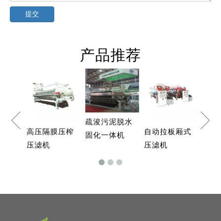
提交
产品推荐
全自动隔膜压
自动隔膜压
高强高压隔膜
滤机-复合橡胶
全自动PLC隔
机-增强聚丙
压滤机
板式
膜压滤机
式