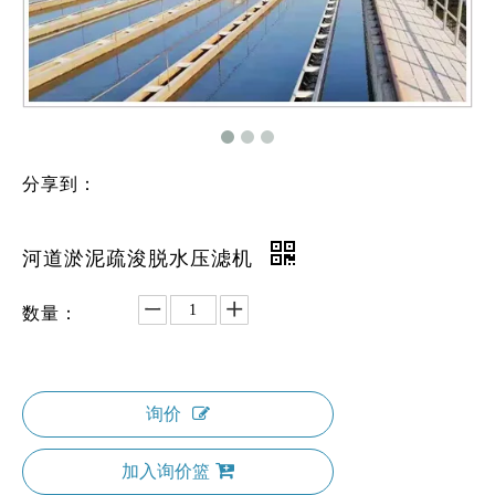
分享到：
河道淤泥疏浚脱水压滤机
数量：
询价
加入询价篮